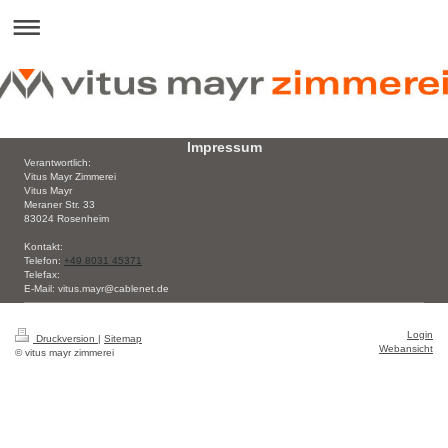
Impressum
Verantwortlich:
Vitus Mayr Zimmerei
Vitus
Mayr
Meraner Str. 33
83024
Rosenheim
Kontakt:
Telefon:
+49 8031 45371
Telefax:
E-Mail:
vitus.mayr@cablenet.de
Login
Druckversion
|
Sitemap
Webansicht
© vitus mayr zimmerei